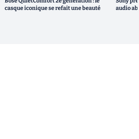
Bose QuietComfort 2e génération : le
Sony pré
casque iconique se refait une beauté
audio ab