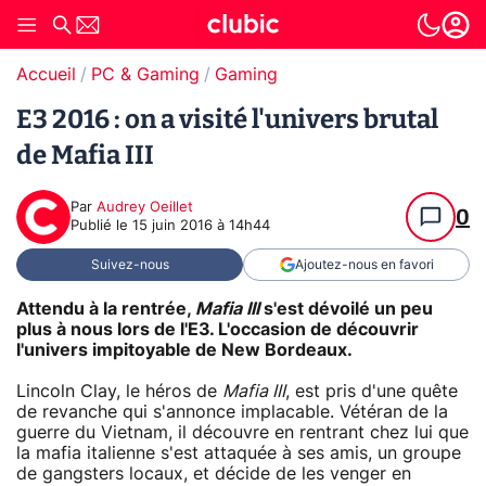
Accueil
PC & Gaming
Gaming
E3 2016 : on a visité l'univers brutal
de Mafia III
Par
Audrey Oeillet
0
Publié le
15 juin 2016 à 14h44
Suivez-nous
Ajoutez-nous en favori
Attendu à la rentrée,
Mafia III
s'est dévoilé un peu
plus à nous lors de l'E3. L'occasion de découvrir
l'univers impitoyable de New Bordeaux.
Lincoln Clay, le héros de
Mafia III
, est pris d'une quête
de revanche qui s'annonce implacable. Vétéran de la
guerre du Vietnam, il découvre en rentrant chez lui que
la mafia italienne s'est attaquée à ses amis, un groupe
de gangsters locaux, et décide de les venger en