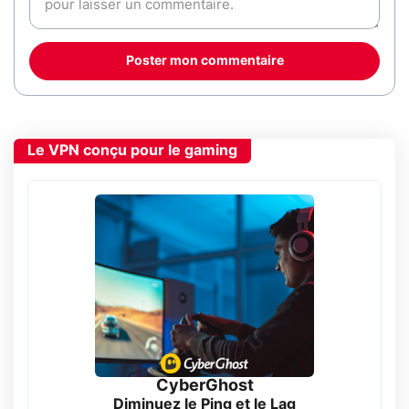
Poster mon commentaire
Le VPN conçu pour le gaming
CyberGhost
Diminuez le Ping et le Lag