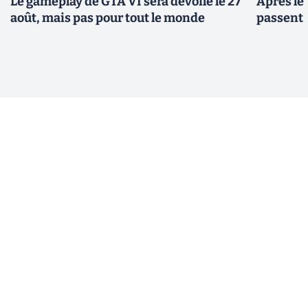
Le gameplay de GTA VI sera dévoilé le 27
Après le
août, mais pas pour tout le monde
passent 