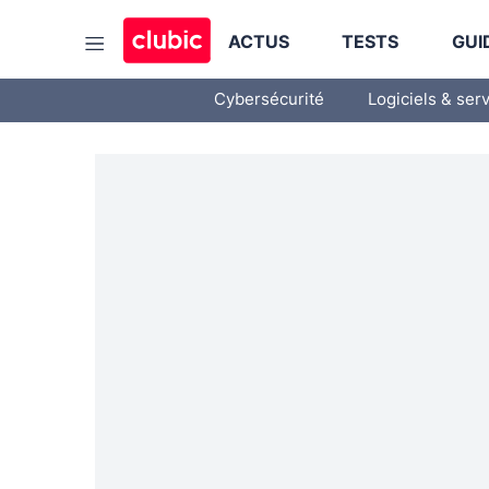
ACTUS
TESTS
GUI
Cybersécurité
Logiciels & ser