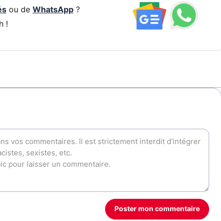
és
ou de
WhatsApp
?
h !
Poster mon commentaire