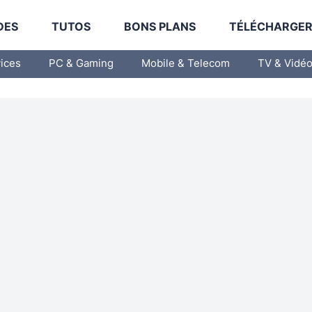
DES
TUTOS
BONS PLANS
TÉLÉCHARGE
vices
PC & Gaming
Mobile & Telecom
TV & Vidé