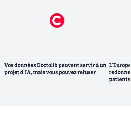
Vos données Doctolib peuvent servir à un
L’Europe
projet d'IA, mais vous pouvez refuser
redonner
patients