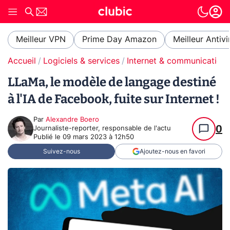
Meilleur VPN
Prime Day Amazon
Meilleur Antivi
Accueil
Logiciels & services
Internet & communication
LLaMa, le modèle de langage destiné
à l'IA de Facebook, fuite sur Internet !
Par
Alexandre Boero
0
Journaliste-reporter, responsable de l'actu
Publié le
09 mars 2023 à 12h50
Suivez-nous
Ajoutez-nous en favori