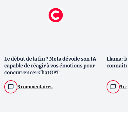
Le début de la fin ? Meta dévoile son IA
Llama : 
capable de réagir à vos émotions pour
connaîtr
concurrencer ChatGPT
3 commentaires
3 c