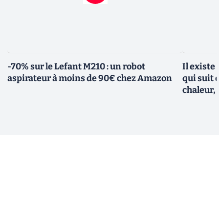
-70% sur le Lefant M210 : un robot
Il existe
aspirateur à moins de 90€ chez Amazon
qui suit 
chaleur, 