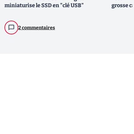
miniaturise le SSD en "clé USB"
grosse ca
2 commentaires