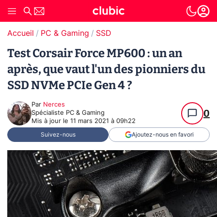
Accueil
PC & Gaming
SSD
Test Corsair Force MP600 : un an
après, que vaut l'un des pionniers du
SSD NVMe PCIe Gen 4 ?
Par
Nerces
0
Spécialiste PC & Gaming
Mis à jour le
11 mars 2021 à 09h22
Suivez-nous
Ajoutez-nous en favori