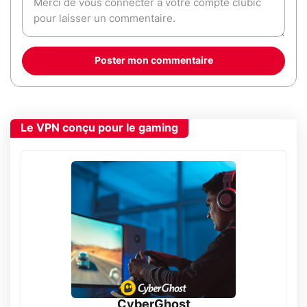
Poster mon commentaire
Le VPN conçu pour le gaming
CyberGhost