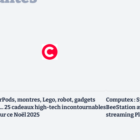
rPods, montres, Lego, robot, gadgets
Computex : 
... 25 cadeaux high-tech incontournables
BeeStation av
ur ce Noël 2025
streaming P