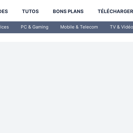
DES
TUTOS
BONS PLANS
TÉLÉCHARGE
vices
PC & Gaming
Mobile & Telecom
TV & Vidé