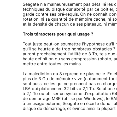
Seagate n'a malheureusement pas détaillé les c
techniques du disque dur abrité par ce boitier, p
garde contre ses pré-requis. On ne connait donc
rotation, ni sa quantité de mémoire cache, ni so
et la densité de chacun de ses plateaux, ni même
Trois téraoctets pour quel usage ?
Tout juste peut-on soumettre l'hypothèse qu'il 
qu'il se heurte à de trop nombreux obstacles ? E
auront prochainement l'utilité de 3 To, tels qu
haute définition ou sans compression (photo, a
mettre entre toutes les mains.
La malédiction du 3 reprend de plus belle. En ef
plus de 3 Go de mémoire vive (notamment toutes
sont aussi celles qui ne prennent pas en charg
LBA qui plafonne en 32 bits à 2,1 To. Solution :
à 2,1 To ou utiliser un système d'exploitation 64
de démarrage MBR (utilisé par Windows), le RAI
à un usage externe, Seagate en écarte donc l'uti
disque de démarrage, et évince ainsi la plupart 