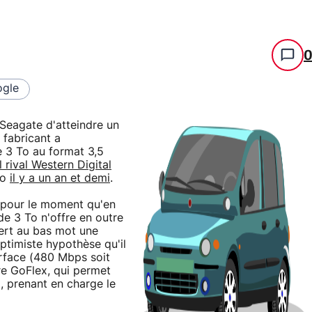
gle
e Seagate d'atteindre un
 fabricant a
 3 To au format 3,5
 rival Western Digital
To
il y a un an et demi
.
 pour le moment qu'en
e 3 To n'offre en outre
iert au bas mot une
optimiste hypothèse qu'il
erface (480 Mbps soit
re GoFlex, qui permet
, prenant en charge le