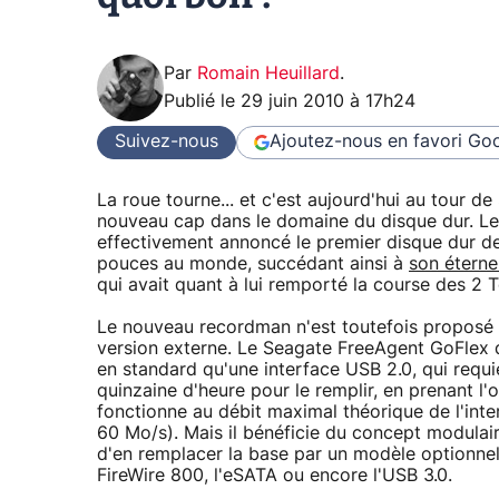
Par
Romain Heuillard
.
Publié le
29 juin 2010 à 17h24
Suivez-nous
Ajoutez-nous en favori
Goo
La roue tourne... et c'est aujourd'hui au tour d
nouveau cap dans le domaine du disque dur. Le
effectivement annoncé le premier disque dur de
pouces au monde, succédant ainsi à
son éternel
qui avait quant à lui remporté la course des 2 
Le nouveau recordman n'est toutefois proposé
version externe. Le Seagate FreeAgent GoFlex d
en standard qu'une interface USB 2.0, qui requ
quinzaine d'heure pour le remplir, en prenant l'
fonctionne au débit maximal théorique de l'int
60 Mo/s). Mais il bénéficie du concept modulai
d'en remplacer la base par un modèle optionnel
FireWire 800, l'eSATA ou encore l'USB 3.0.