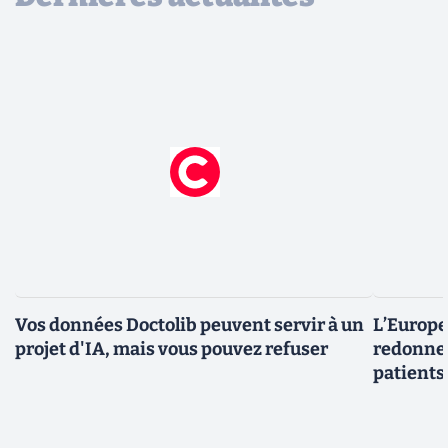
Vos données Doctolib peuvent servir à un
L’Europe
projet d'IA, mais vous pouvez refuser
redonner
patients