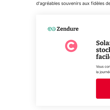
d'agréables souvenirs aux fidèles d
Zendure
Sola
stoc
faci
Vous con
la journ