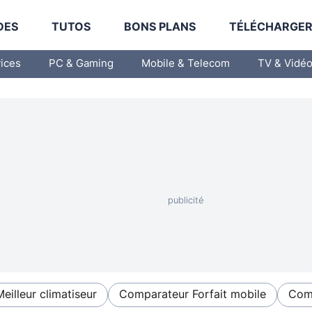
DES
TUTOS
BONS PLANS
TÉLÉCHARGE
vices
PC & Gaming
Mobile & Telecom
TV & Vidé
Meilleur climatiseur
Comparateur Forfait mobile
Comp