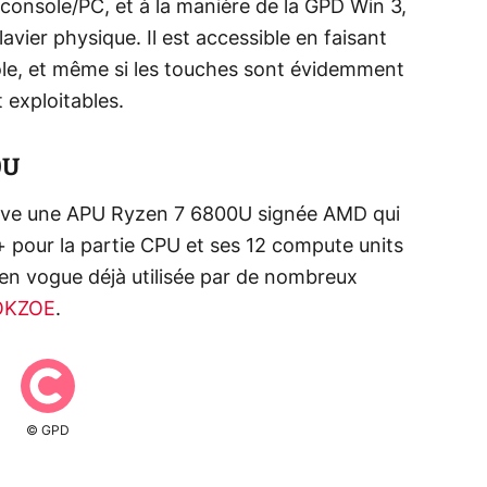
e console/PC, et à la manière de la GPD Win 3,
avier physique. Il est accessible en faisant
sole, et même si les touches sont évidemment
 exploitables.
0U
ouve une APU Ryzen 7 6800U signée AMD qui
+ pour la partie CPU et ses 12 compute units
en vogue déjà utilisée par de nombreux
OKZOE
.
© GPD