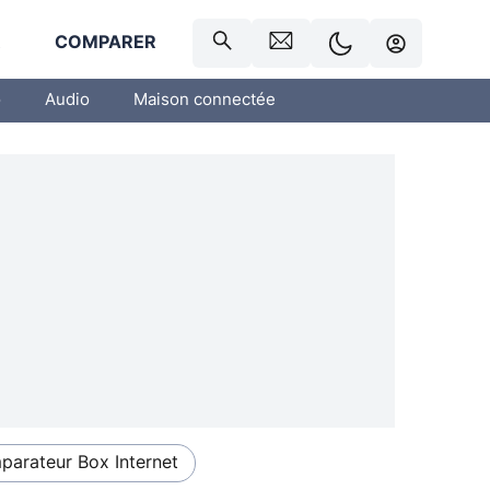
R
COMPARER
o
Audio
Maison connectée
arateur Box Internet