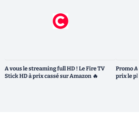
A vous le streaming full HD ! Le Fire TV
Promo Am
Stick HD à prix cassé sur Amazon 🔥
prix le p