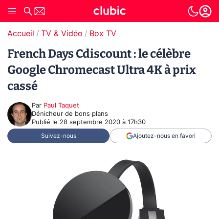
Accueil
TV & Vidéo
Box TV
French Days Cdiscount : le célèbre
Google Chromecast Ultra 4K à prix
cassé
Par
Paul Taquet
Dénicheur de bons plans
Publié le
28 septembre 2020 à 17h30
Suivez-nous
Ajoutez-nous en favori