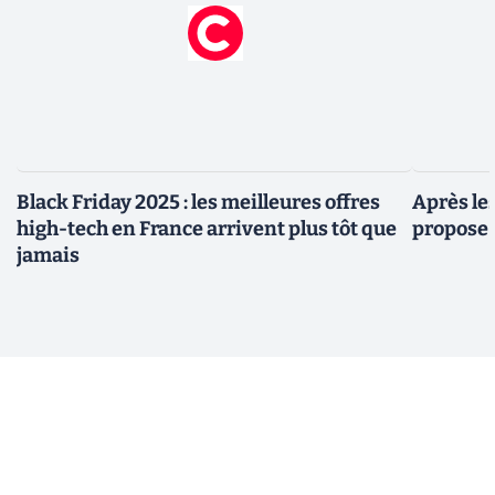
Black Friday 2025 : les meilleures offres
Après le
high-tech en France arrivent plus tôt que
propose 
jamais