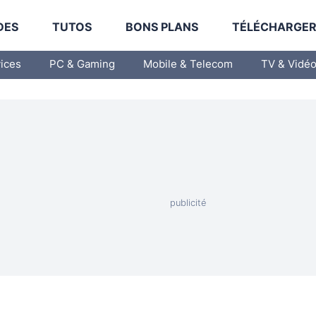
DES
TUTOS
BONS PLANS
TÉLÉCHARGE
vices
PC & Gaming
Mobile & Telecom
TV & Vidé