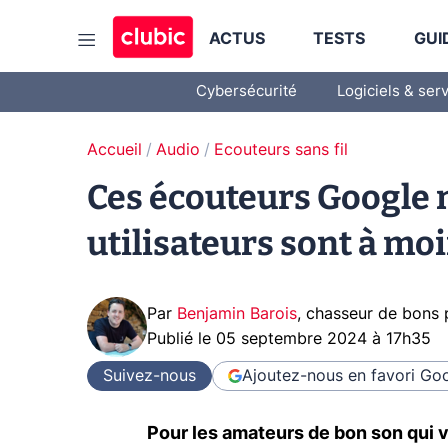
ACTUS
TESTS
GUI
Cybersécurité
Logiciels & ser
Accueil
Audio
Ecouteurs sans fil
Ces écouteurs Google n
utilisateurs sont à mo
Par
Benjamin Barois
,
chasseur de bons 
Publié le
05 septembre 2024 à 17h35
Suivez-nous
Ajoutez-nous en favori
Goo
Pour les amateurs de bon son qui ve