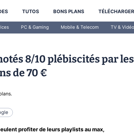
DES
TUTOS
BONS PLANS
TÉLÉCHARGE
vices
PC & Gaming
Mobile & Telecom
TV & Vidé
otés 8/10 plébiscités par les
ins de 70 €
plans
.
gle
ulent profiter de leurs playlists au max,