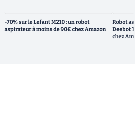
-70% sur le Lefant M210 : un robot
Robot asp
aspirateur à moins de 90€ chez Amazon
Deebot T
chez Am