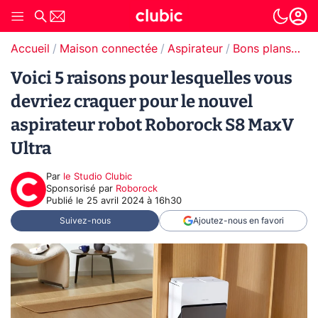
Accueil
Maison connectée
Aspirateur
Bons plans Aspirateur
Voici 5 raisons pour lesquelles vous
devriez craquer pour le nouvel
aspirateur robot Roborock S8 MaxV
Ultra
Par
le Studio Clubic
sponsorisé par
Roborock
Publié le
25 avril 2024 à 16h30
Suivez-nous
Ajoutez-nous en favori