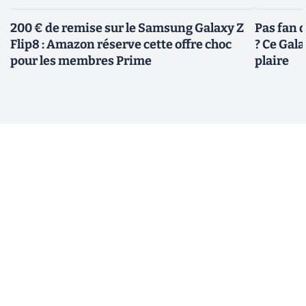
200 € de remise sur le Samsung Galaxy Z
Pas fan 
Flip8 : Amazon réserve cette offre choc
? Ce Gal
pour les membres Prime
plaire