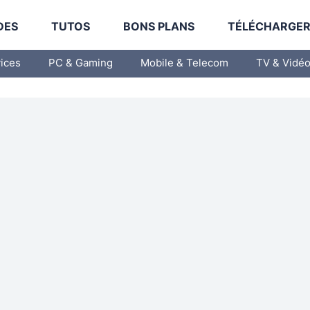
DES
TUTOS
BONS PLANS
TÉLÉCHARGE
vices
PC & Gaming
Mobile & Telecom
TV & Vidé