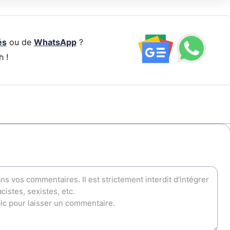
és
ou de
WhatsApp
?
h !