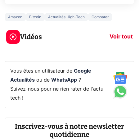
Amazon
Bitcoin
Actualités High-Tech
Comparer
5 générations de
Ce que vous n
jeux dans la
savez sur la
Vidéos
prochaine Xbox !
navigation pri
Voir tout
Vous êtes un utilisateur de
Google
Actualités
ou de
WhatsApp
?
Suivez-nous pour ne rien rater de l'actu
tech !
Inscrivez-vous à notre newsletter
quotidienne