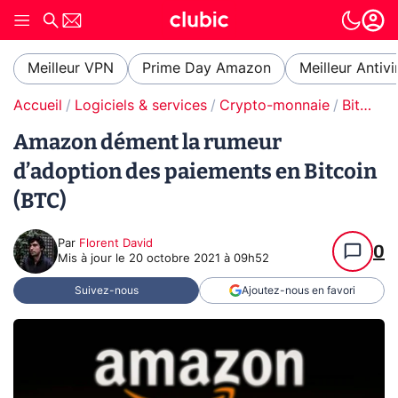
Meilleur VPN
Prime Day Amazon
Meilleur Antivi
Accueil
Logiciels & services
Crypto-monnaie
Bitcoin
Amazon dément la rumeur
d’adoption des paiements en Bitcoin
(BTC)
Par
Florent David
0
Mis à jour le
20 octobre 2021 à 09h52
Suivez-nous
Ajoutez-nous en favori