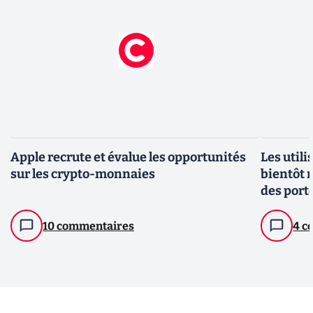
Apple recrute et évalue les opportunités
Les util
sur les crypto-monnaies
bientôt 
des port
10 commentaires
4 c