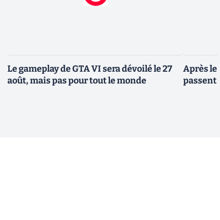
Le gameplay de GTA VI sera dévoilé le 27
Après le
août, mais pas pour tout le monde
passent 