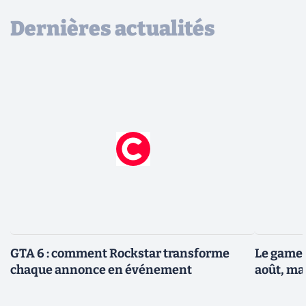
Dernières actualités
GTA 6 : comment Rockstar transforme
Le gamep
chaque annonce en événement
août, ma