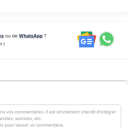
és
ou de
WhatsApp
?
h !