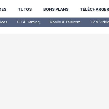
DES
TUTOS
BONS PLANS
TÉLÉCHARGE
vices
PC & Gaming
Mobile & Telecom
TV & Vidé