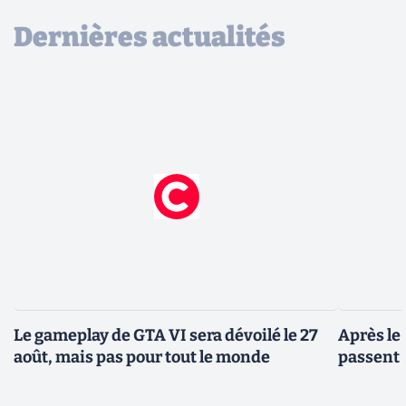
Dernières actualités
Le gameplay de GTA VI sera dévoilé le 27
Après le
août, mais pas pour tout le monde
passent 