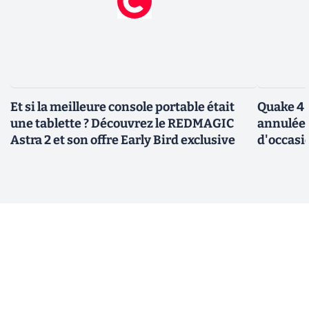
Et si la meilleure console portable était
Quake 4 
une tablette ? Découvrez le REDMAGIC
annulée 
Astra 2 et son offre Early Bird exclusive
d'occasi