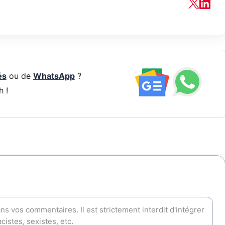
és
ou de
WhatsApp
?
h !