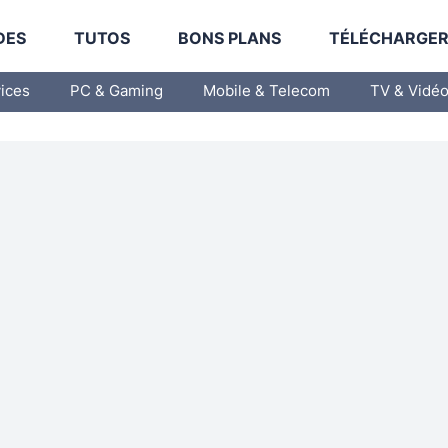
DES
TUTOS
BONS PLANS
TÉLÉCHARGE
vices
PC & Gaming
Mobile & Telecom
TV & Vidé