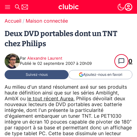
Accueil
Maison connectée
Deux DVD portables dont un TNT
chez Philips
Par
Alexandre Laurent
0
Publié le
02 septembre 2007 à 20h09
Suivez-nous
Ajoutez-nous en favori
Au milieu d'un stand résolument axé sur ses produits
haute définition ainsi que sur les séries Ambilight,
AmbX ou
le tout récent Aurea
, Philips dévoilait deux
nouveaux lecteurs de DVD portables avec batterie
intégrée, dont l'un présente la particularité
d'également embarquer un tuner TNT. Le PET1030
intègre un écran 10 pouces capable de pivoter de 180°
par rapport à sa base et permettant donc un affichage
de type tablet PC. Cette base dissimule un lecteur