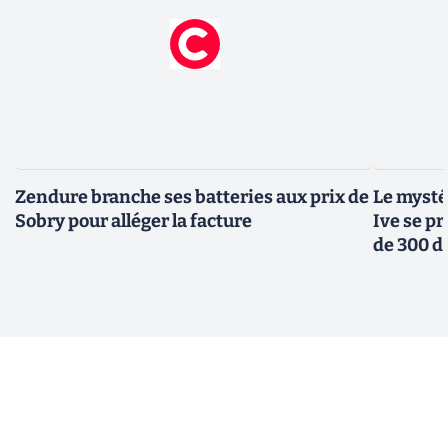
Zendure branche ses batteries aux prix de
Le mysté
Sobry pour alléger la facture
Ive se pr
de 300 d