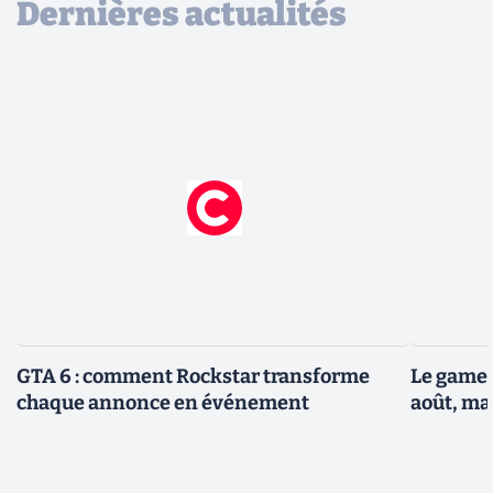
Dernières actualités
GTA 6 : comment Rockstar transforme
Le gamep
chaque annonce en événement
août, ma