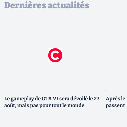
Dernières actualités
Le gameplay de GTA VI sera dévoilé le 27
Après le
août, mais pas pour tout le monde
passent 