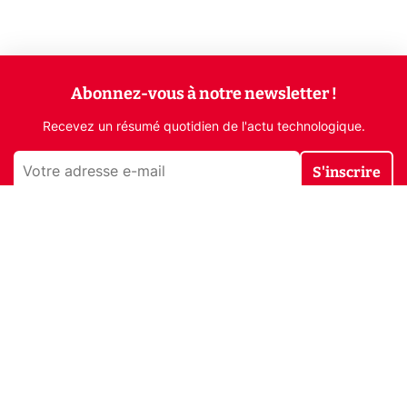
Abonnez-vous à notre newsletter !
Recevez un résumé quotidien de l'actu technologique.
S'inscrire
En cliquant sur s'inscrire, j’accepte de recevoir par email des
informations, actualités et offres commerciales de Clubic.
Conformément au RGPD, vous pouvez retirer votre consentement
à tout moment en cliquant sur le lien de désinscription présent
dans chaque email. Pour en savoir plus sur la gestion de vos
données, consultez notre
Politique de confidentialité