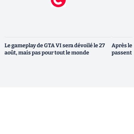
Le gameplay de GTA VI sera dévoilé le 27
Après le
août, mais pas pour tout le monde
passent 