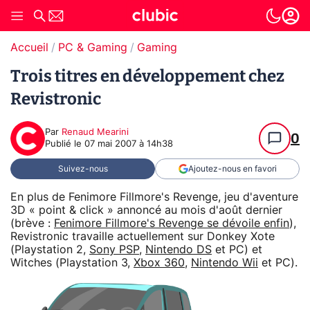
Accueil
PC & Gaming
Gaming
Trois titres en développement chez
Revistronic
Par
Renaud Mearini
0
Publié le
07 mai 2007 à 14h38
Suivez-nous
Ajoutez-nous en favori
En plus de Fenimore Fillmore's Revenge, jeu d'aventure
3D « point & click » annoncé au mois d'août dernier
(brève :
Fenimore Fillmore's Revenge se dévoile enfin
),
Revistronic travaille actuellement sur Donkey Xote
(Playstation 2,
Sony PSP
,
Nintendo DS
et PC) et
Witches (Playstation 3,
Xbox 360
,
Nintendo Wii
et PC).