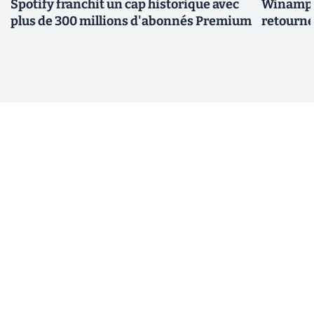
Spotify franchit un cap historique avec
Winamp t
plus de 300 millions d'abonnés Premium
retourne 