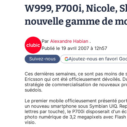
W999, P700i, Nicole, S
nouvelle gamme de mob
Par
Alexandre Habian
.
Publié le
19 avril 2007 à 12h57
Suivez-nous
Ajoutez-nous en favori
Goo
Ces dernières semaines, ce sont pas moins de s
Ericsson qui ont été officieusement dévoilés.
stratégie de commercialisation de nouveaux pro
suédois.
Le premier mobile officieusement présenté port
un nouveau smartphone sous Symbian UIQ. Rep
lettres par touche), le P700i disposerait d'un é
photo numérique de 3,2 megapixels avec Flash 
visio.