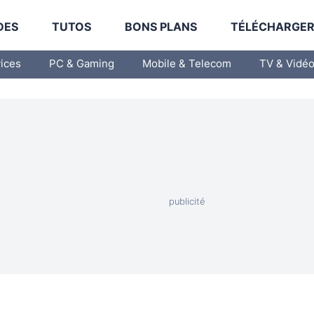
DES
TUTOS
BONS PLANS
TÉLÉCHARGE
vices
PC & Gaming
Mobile & Telecom
TV & Vidé