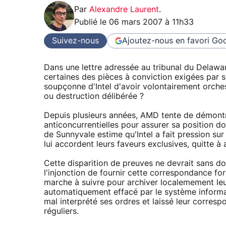
Par
Alexandre Laurent
.
Publié le
06 mars 2007 à 11h33
Suivez-nous
Ajoutez-nous en favori
Goo
Dans une lettre adressée au tribunal du Delaware
certaines des pièces à conviction exigées par so
soupçonne d'Intel d'avoir volontairement orches
ou destruction délibérée ?
Depuis plusieurs années, AMD tente de démontrer
anticoncurrentielles pour assurer sa position 
de Sunnyvale estime qu'Intel a fait pression sur
lui accordent leurs faveurs exclusives, quitte à
Cette disparition de preuves ne devrait sans do
l'injonction de fournir cette correspondance fo
marche à suivre pour archiver localemement leur 
automatiquement effacé par le système informat
mal interprété ses ordres et laissé leur corresp
réguliers.