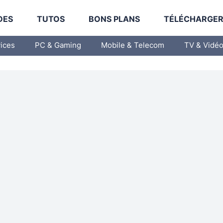
DES
TUTOS
BONS PLANS
TÉLÉCHARGE
vices
PC & Gaming
Mobile & Telecom
TV & Vidé