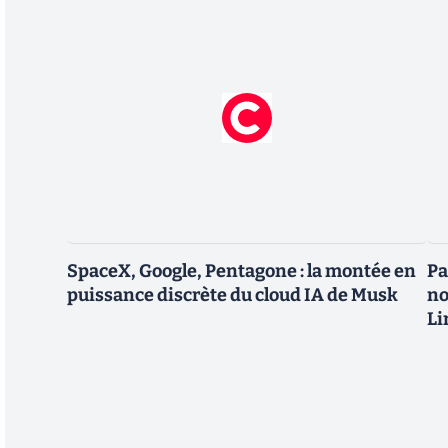
SpaceX, Google, Pentagone : la montée en
Pa
puissance discrète du cloud IA de Musk
no
Li