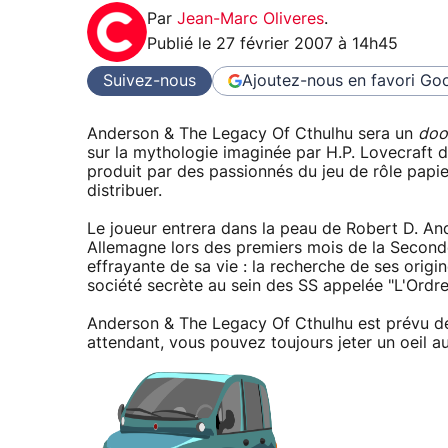
Par
Jean-Marc Oliveres
.
Publié le
27 février 2007 à 14h45
Suivez-nous
Ajoutez-nous en favori
Goo
Anderson & The Legacy Of Cthulhu sera un
doo
sur la mythologie imaginée par H.P. Lovecraft don
produit par des passionnés du jeu de rôle papier
distribuer.
Le joueur entrera dans la peau de Robert D. An
Allemagne lors des premiers mois de la Second
effrayante de sa vie : la recherche de ses origi
société secrète au sein des SS appelée "L'Ordre
Anderson & The Legacy Of Cthulhu est prévu de 
attendant, vous pouvez toujours jeter un oeil a