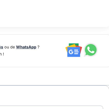
és
ou de
WhatsApp
?
h !