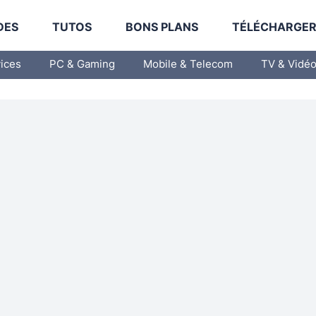
DES
TUTOS
BONS PLANS
TÉLÉCHARGE
vices
PC & Gaming
Mobile & Telecom
TV & Vidé