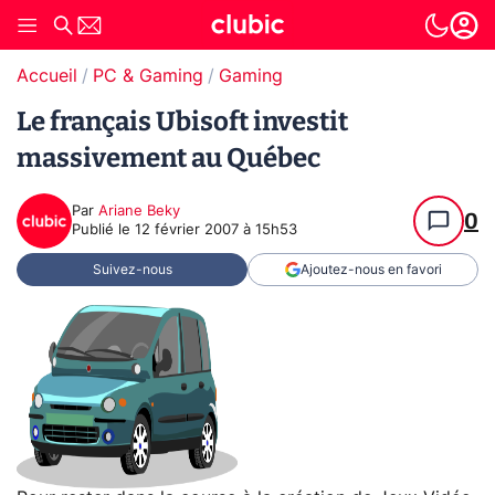
Accueil
PC & Gaming
Gaming
Le français Ubisoft investit
massivement au Québec
Par
Ariane Beky
0
Publié le
12 février 2007 à 15h53
Suivez-nous
Ajoutez-nous en favori