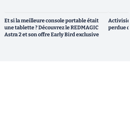
Et si la meilleure console portable était
Activisi
une tablette ? Découvrez le REDMAGIC
perdue d
Astra 2 et son offre Early Bird exclusive