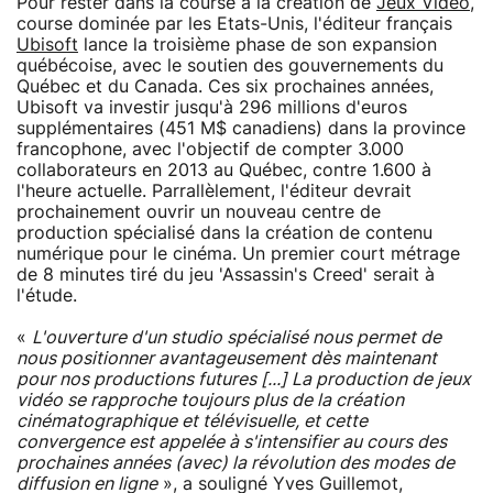
Pour rester dans la course à la création de
Jeux Vidéo
,
course dominée par les Etats-Unis, l'éditeur français
Ubisoft
lance la troisième phase de son expansion
québécoise, avec le soutien des gouvernements du
Québec et du Canada. Ces six prochaines années,
Ubisoft va investir jusqu'à 296 millions d'euros
supplémentaires (451 M$ canadiens) dans la province
francophone, avec l'objectif de compter 3.000
collaborateurs en 2013 au Québec, contre 1.600 à
l'heure actuelle. Parrallèlement, l'éditeur devrait
prochainement ouvrir un nouveau centre de
production spécialisé dans la création de contenu
numérique pour le cinéma. Un premier court métrage
de 8 minutes tiré du jeu 'Assassin's Creed' serait à
l'étude.
«
L'ouverture d'un studio spécialisé nous permet de
nous positionner avantageusement dès maintenant
pour nos productions futures [...] La production de jeux
vidéo se rapproche toujours plus de la création
cinématographique et télévisuelle, et cette
convergence est appelée à s'intensifier au cours des
prochaines années (avec) la révolution des modes de
diffusion en ligne
», a souligné Yves Guillemot,