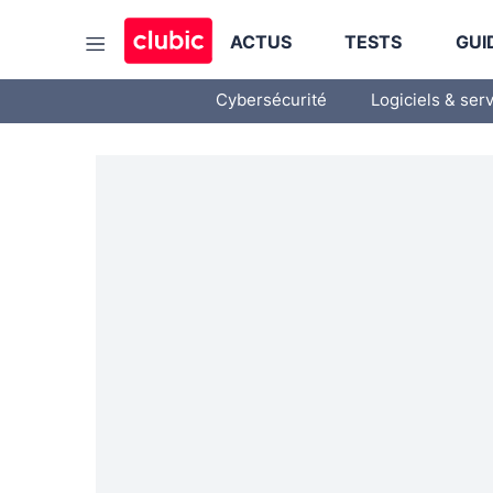
ACTUS
TESTS
GUI
Cybersécurité
Logiciels & ser