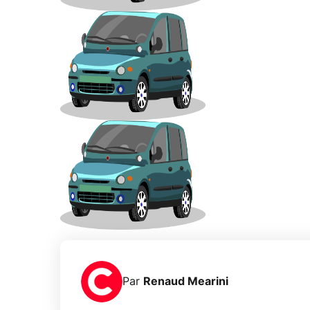
Par
Renaud Mearini