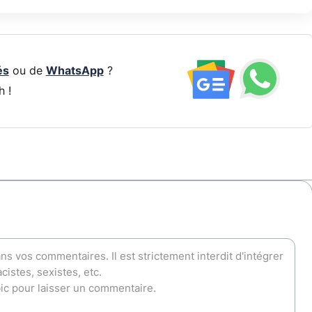
és
ou de
WhatsApp
?
h !