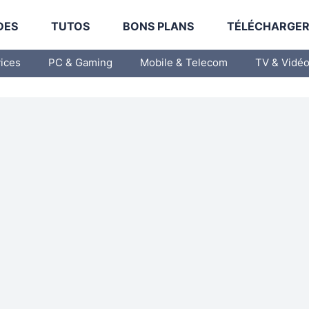
DES
TUTOS
BONS PLANS
TÉLÉCHARGE
vices
PC & Gaming
Mobile & Telecom
TV & Vidé