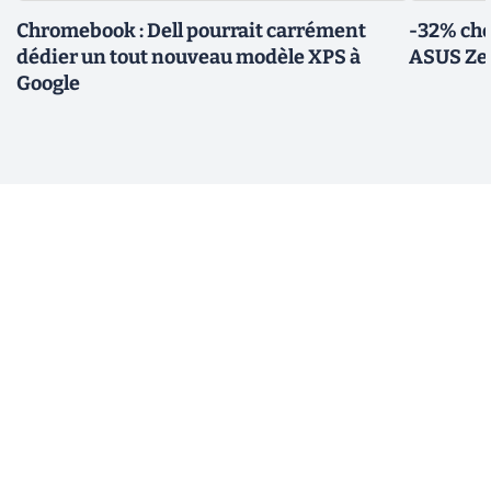
Chromebook : Dell pourrait carrément
-32% che
dédier un tout nouveau modèle XPS à
ASUS Zen
Google