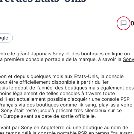
gle
r entre le géant Japonais Sony et des boutiques en ligne ou
a première console portable de la marque, à savoir la
Son
pon et depuis quelques mois aux Etats-Unis, la console
ur être officiellement disponible à partir du
1er
puis le début de l'année, des boutiques mais également des
moins légalement de telles consoles à travers toute
 si il est actuellement possible d'acquérir une console PSP
 Français via des boutiques comme
lik-sang
,
play-asia
voire
, Sony était resté jusqu'à présent très silencieux sur ce
 Europe avant sa date de sortie officielle.
n avant par Sony en Angleterre où une boutique au nom de
ues temps déjà la console portable PSP en temps "qu'avant