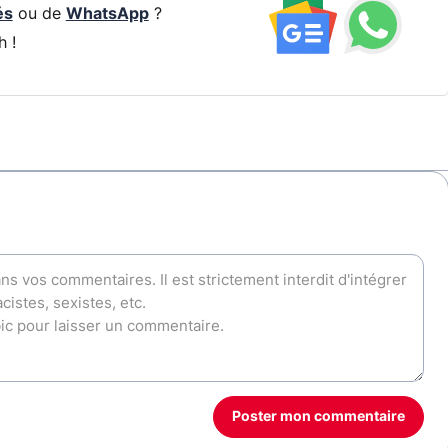
és
ou de
WhatsApp
?
h !
Poster mon commentaire