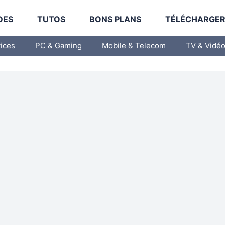
DES
TUTOS
BONS PLANS
TÉLÉCHARGE
vices
PC & Gaming
Mobile & Telecom
TV & Vidé