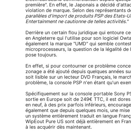
première". En effet, le Japonais a décidé d'atta
violation de marque. Selon des représentants d
parallèles d'import de produits PSP des Etats-
Entertainment ne cautionne de telles activités."
Derrière un certain flou juridique qui entoure
en Angleterre qui l'utilise pour son logiciel Owt
également la marque "UMD" qui semble contesté
microprocesseurs, la question de la légalité de
pose toujours.
En effet, si pour contourner ce problème conc
zonage a été ajouté depuis quelques années sur
soit lisible sur un lecteur DVD Français, le ma
problème, la console PSP n'en étant qu'un exem
Spécifiquement sur la console portable Sony PSP
sortie en Europe soit de 249€ TTC, il est dores
en neuf, à des prix parfois inférieurs, encourage
également que depuis quelques mois, une mise à
un système entièrement traduit en langue Fran
WipEout Pure US sont déjà entièrement en Franç
à les acquérir dès maintenant.