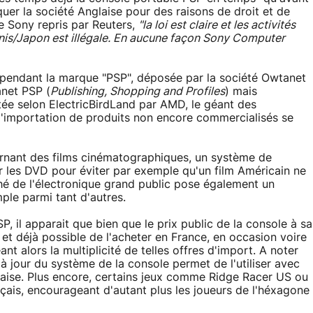
quer la société Anglaise pour des raisons de droit et de
e Sony repris par Reuters,
"la loi est claire et les activités
Unis/Japon est illégale. En aucune façon Sony Computer
 cependant la marque "PSP", déposée par la société Owtanet
anet PSP (
Publishing, Shopping and Profiles
) mais
e selon ElectricBirdLand par AMD, le géant des
 l'importation de produits non encore commercialisés se
ernant des films cinématographiques, un système de
 les DVD pour éviter par exemple qu'un film Américain ne
rché de l'électronique grand public pose également un
ple parmi tant d'autres.
, il apparait que bien que le prix public de la console à sa
 et déjà possible de l'acheter en France, en occasion voire
ant alors la multiplicité de telles offres d'import. A noter
 jour du système de la console permet de l'utiliser avec
çaise. Plus encore, certains jeux comme Ridge Racer US ou
ais, encourageant d'autant plus les joueurs de l'héxagone