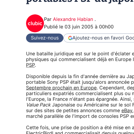
Par
Alexandre Habian
.
Publié le
03 juin 2005 à 00h00
Suivez-nous
Ajoutez-nous en favori
Goo
Une bataille juridique est sur le point d'éclate
physiques qui commercialisent déjà en Europe l
PSP
.
Disponible depuis la fin d'année dernière au Ja
portable Sony PSP était jusqu'alors annoncée po
Septembre prochain en Europe
. Cependant, de
particuliers expatriés commercialisent plus ou 
l'Europe, la France n'étant pas épargnée. Ainsi,
Value Pack
Japonaise ou Américaine sur le sol
sur des sites de petites annonces comme
eBay
marché parallèle de l'import de consoles PSP en
Cette fois, une prise de position a été mise e
ElectricBirdLand commercialisait depuis quelq