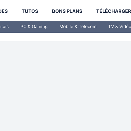
DES
TUTOS
BONS PLANS
TÉLÉCHARGE
vices
PC & Gaming
Mobile & Telecom
TV & Vidé