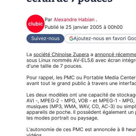
Par
Alexandre Habian
.
Publié le
25 janvier 2005 à 00h00
Suivez-nous
Ajoutez-nous en favori
Goo
La
société Chinoise Zupera
a
annoncé récemme
sous Linux nommés AV-EL5.6 avec écran intégr
d'une taille de 7 pouces.
Pour rappel, les PMC ou Portable Media Center 
avant tout le grand public à travers une interf
Les deux modèles ont une capacité de stockag
AVI -, MPEG-2 - MPG, VOB - et MPEG-1 - MPG, D
musiques (MP3, WMA, WAV, CD, AC-3) ou simplem
appareils de poche. Il possèdent également un
les modes portrait ou paysage.
L'autonomie de ces PMC est annoncée à 8 heur
vidéos.