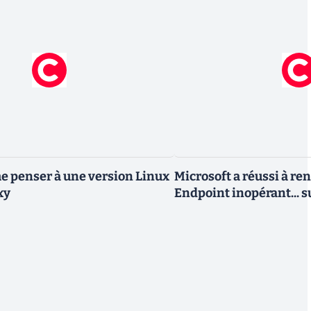
 penser à une version Linux
Microsoft a réussi à re
xy
Endpoint inopérant... s