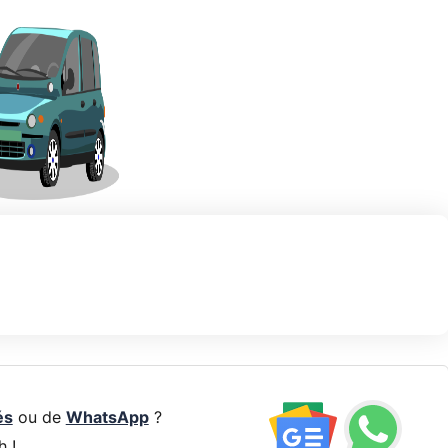
és
ou de
WhatsApp
?
h !