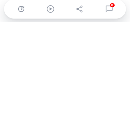
0
Abonnez-vous à notre newsletter !
Recevez un résumé quotidien de l'actu technologique.
S'inscrire
En cliquant sur s'inscrire, j’accepte de recevoir par email des
informations, actualités et offres commerciales de Clubic.
Conformément au RGPD, vous pouvez retirer votre consentement
à tout moment en cliquant sur le lien de désinscription présent
dans chaque email. Pour en savoir plus sur la gestion de vos
données, consultez notre
Politique de confidentialité