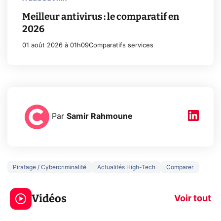
Meilleur antivirus : le comparatif en
2026
01 août 2026 à 01h09
Comparatifs services
Par
Samir Rahmoune
Piratage / Cybercriminalité
Actualités High-Tech
Comparer
3 écrans en 1 pour
5 générations
319€ ? Voici L'AOC
jeux dans la
Vidéos
CQ32G4ZA !
prochaine Xbo
Voir tout