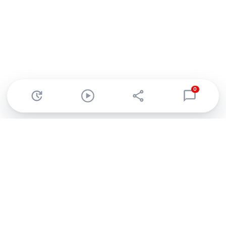
0
Abonnez-vous à notre newsletter !
Recevez un résumé quotidien de l'actu technologique.
S'inscrire
En cliquant sur s'inscrire, j’accepte de recevoir par email des