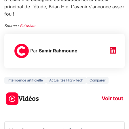
principal de l'étude, Brian Hie. L'avenir s'annonce assez
fou !
Source :
Futurism
Par
Samir Rahmoune
Intelligence artificielle
Actualités High-Tech
Comparer
5 générations de
Ce que vous n
jeux dans la
savez sur la
Vidéos
prochaine Xbox !
navigation pri
Voir tout