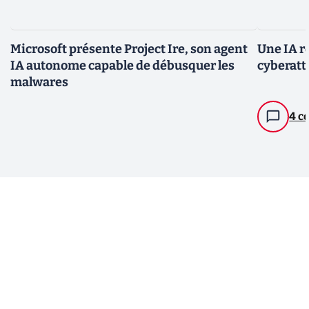
Microsoft présente Project Ire, son agent
Une IA r
IA autonome capable de débusquer les
cyberatt
malwares
4 c