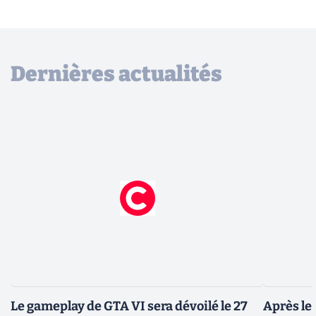
Dernières actualités
Le gameplay de GTA VI sera dévoilé le 27
Après le