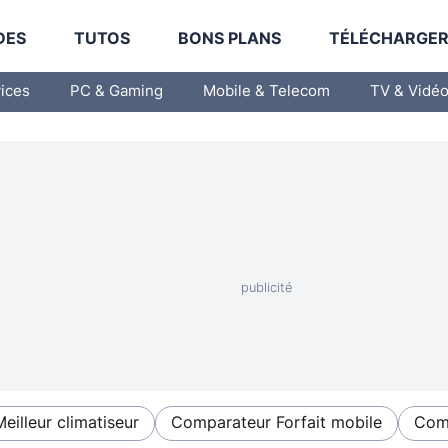
DES
TUTOS
BONS PLANS
TÉLÉCHARGE
vices
PC & Gaming
Mobile & Telecom
TV & Vidé
Meilleur climatiseur
Comparateur Forfait mobile
Comp