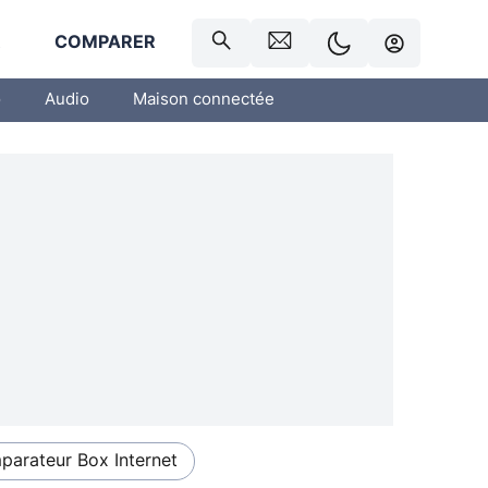
R
COMPARER
o
Audio
Maison connectée
arateur Box Internet