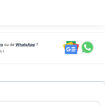
és
ou de
WhatsApp
?
h !