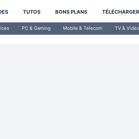
DES
TUTOS
BONS PLANS
TÉLÉCHARGE
vices
PC & Gaming
Mobile & Telecom
TV & Vidé