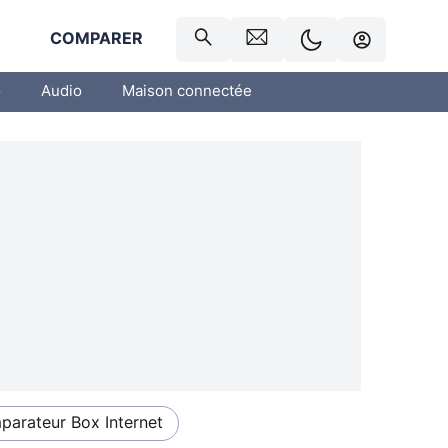
R
COMPARER
o
Audio
Maison connectée
arateur Box Internet