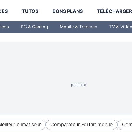
DES
TUTOS
BONS PLANS
TÉLÉCHARGE
vices
PC & Gaming
Mobile & Telecom
TV & Vidé
Meilleur climatiseur
Comparateur Forfait mobile
Comp