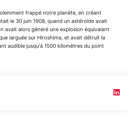
violemment frappé notre planète, en créant
ait le 30 juin 1908, quand un astéroïde avait
sion avait alors généré une explosion équivalant
ue larguée sur Hiroshima, et avait détruit la
ant audible jusqu'à 1500 kilomètres du point
150€
e vous
xAI attaque la
remb