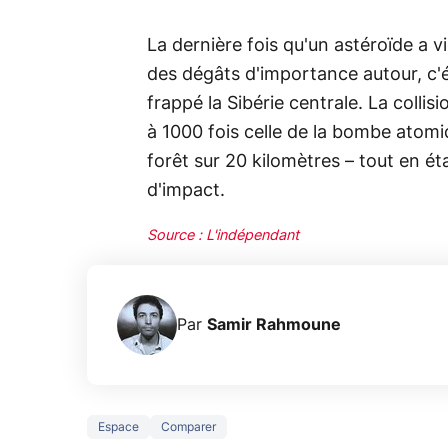
La dernière fois qu'un astéroïde a 
des dégâts d'importance autour, c'ét
frappé la Sibérie centrale. La colli
à 1000 fois celle de la bombe atomiq
forêt sur 20 kilomètres – tout en ét
d'impact.
Source : L'indépendant
Par
Samir Rahmoune
Espace
Comparer
3 écrans en 1
5 générations
Ce qu