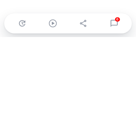
0
Abonnez-vous à notre newsletter !
Recevez un résumé quotidien de l'actu technologique.
S'inscrire
En cliquant sur s'inscrire, j’accepte de recevoir par email des
informations, actualités et offres commerciales de Clubic.
Conformément au RGPD, vous pouvez retirer votre consentement
à tout moment en cliquant sur le lien de désinscription présent
dans chaque email. Pour en savoir plus sur la gestion de vos
données, consultez notre
Politique de confidentialité