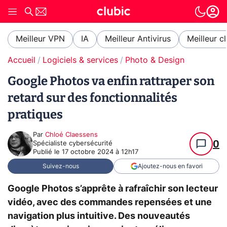
Meilleur VPN
IA
Meilleur Antivirus
Meilleur c
Accueil
Logiciels & services
Photo & Design
Google Photos va enfin rattraper son
retard sur des fonctionnalités
pratiques
Par
Chloé Claessens
0
Spécialiste cybersécurité
Publié le
17 octobre 2024 à 12h17
Suivez-nous
Ajoutez-nous en favori
Google Photos s’apprête à rafraîchir son lecteur
vidéo, avec des commandes repensées et une
navigation plus intuitive. Des nouveautés