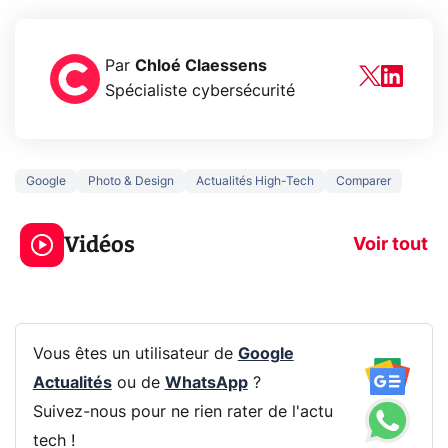
Par
Chloé Claessens
Spécialiste cybersécurité
Google
Photo & Design
Actualités High-Tech
Comparer
3 écrans en 1 pour
5 générations
319€ ? Voici L'AOC
jeux dans la
Vidéos
CQ32G4ZA !
prochaine Xbo
Voir tout
Vous êtes un utilisateur de
Google
Actualités
ou de
WhatsApp
?
Suivez-nous pour ne rien rater de l'actu
tech !