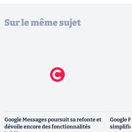
Sur le même sujet
Google Messages poursuit sa refonte et
Google P
dévoile encore des fonctionnalités
simplifi