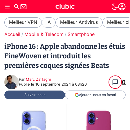
Meilleur VPN
IA
Meilleur Antivirus
Meilleur c
Accueil
Mobile & Telecom
Smartphone
iPhone 16 : Apple abandonne les étuis
FineWoven et introduit les
premières coques signées Beats
Par
Marc Zaffagni
0
Publié le
10 septembre 2024 à 08h20
Suivez-nous
Ajoutez-nous en favori