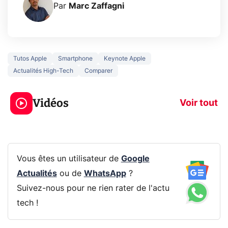
Par
Marc Zaffagni
Tutos Apple
Smartphone
Keynote Apple
Actualités High-Tech
Comparer
3 écrans en 1 pour
5 générations
319€ ? Voici L'AOC
jeux dans la
Vidéos
CQ32G4ZA !
prochaine Xbo
Voir tout
Vous êtes un utilisateur de
Google
Actualités
ou de
WhatsApp
?
Suivez-nous pour ne rien rater de l'actu
tech !