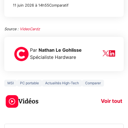
11 juin 2026 à 14h55
Comparatif
Source :
VideoCardz
Par
Nathan Le Gohlisse
Spécialiste Hardware
MSI
PC portable
Actualités High-Tech
Comparer
3 écrans en 1 pour
5 générations
319€ ? Voici L'AOC
jeux dans la
Vidéos
CQ32G4ZA !
prochaine Xbo
Voir tout