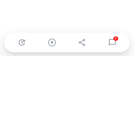
0
Abonnez-vous à notre newsletter !
Recevez un résumé quotidien de l'actu technologique.
S'inscrire
En cliquant sur s'inscrire, j’accepte de recevoir par email des
informations, actualités et offres commerciales de Clubic.
Conformément au RGPD, vous pouvez retirer votre consentement