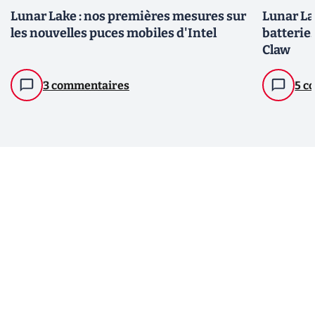
Lunar Lake : nos premières mesures sur
Lunar La
les nouvelles puces mobiles d'Intel
batterie.
Claw
3 commentaires
5 c