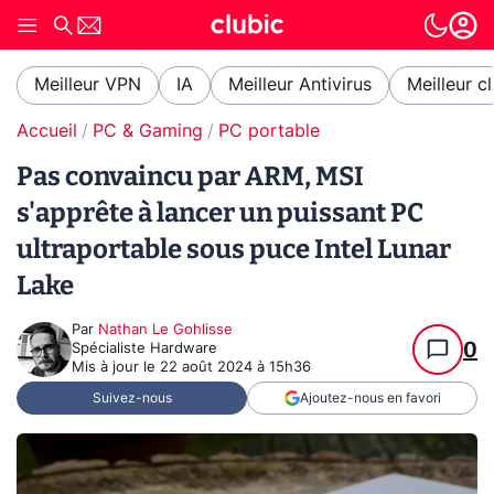
Meilleur VPN
IA
Meilleur Antivirus
Meilleur c
Accueil
PC & Gaming
PC portable
Pas convaincu par ARM, MSI
s'apprête à lancer un puissant PC
ultraportable sous puce Intel Lunar
Lake
Par
Nathan Le Gohlisse
0
Spécialiste Hardware
Mis à jour le
22 août 2024 à 15h36
Suivez-nous
Ajoutez-nous en favori