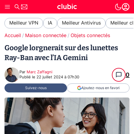
Meilleur VPN
IA
Meilleur Antivirus
Meilleur c
Accueil
Maison connectée
Objets connectés
Google lorgnerait sur des lunettes
Ray-Ban avec l’IA Gemini
Par
Marc Zaffagni
0
Publié le
22 juillet 2024 à 07h30
Suivez-nous
Ajoutez-nous en favori