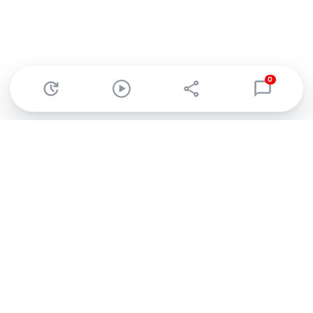
0
Abonnez-vous à notre newsletter !
Recevez un résumé quotidien de l'actu technologique.
S'inscrire
En cliquant sur s'inscrire, j’accepte de recevoir par email des
informations, actualités et offres commerciales de Clubic.
Conformément au RGPD, vous pouvez retirer votre consentement
à tout moment en cliquant sur le lien de désinscription présent