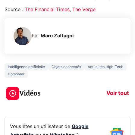
Source :
The Financial Times
,
The Verge
Par
Marc Zaffagni
Intelligence artificielle
Objets connectés
Actualités High-Tech
Comparer
3 écrans en 1 pour
5 générations
319€ ? Voici L'AOC
jeux dans la
Vidéos
CQ32G4ZA !
prochaine Xbo
Voir tout
Vous êtes un utilisateur de
Google