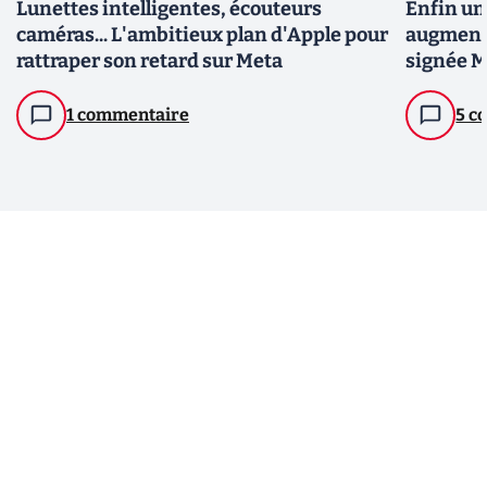
Lunettes intelligentes, écouteurs
Enfin une
caméras... L'ambitieux plan d'Apple pour
augmenté
rattraper son retard sur Meta
signée 
1 commentaire
5 c