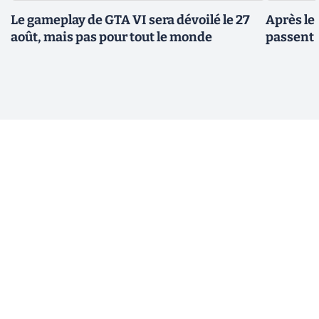
Le gameplay de GTA VI sera dévoilé le 27
Après le
août, mais pas pour tout le monde
passent 